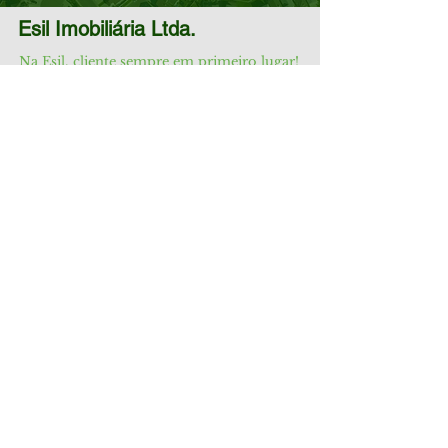
Esil Imobiliária Ltda.
Na Esil, cliente sempre em primeiro lugar!
CRECI/RJ: J536
Venha nos visitar
Av. Passos, 115 Grupo 804 - Centro
Rio de Janeiro, RJ 20051-040
Atendimento
Segunda à sexta das
09:00h às 18:00h
Cel:
55 (21) 99984-2171
Cel:
55 (21) 99984-1471
(21) 2224-4951
|
3553-3465