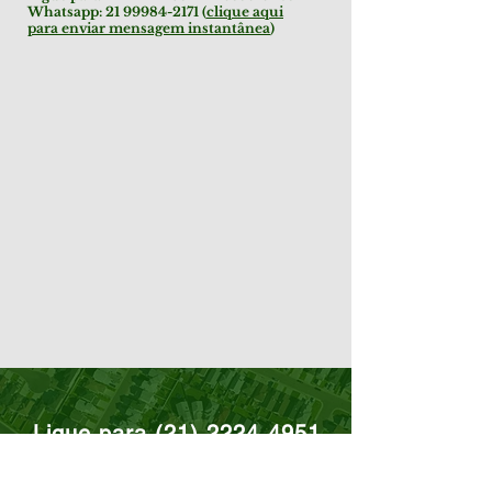
Whatsapp:
21 99984-2171
(
clique aqui
para enviar mensagem instantânea
)
Ligue para
(21) 2224-4951
|
3553-3465